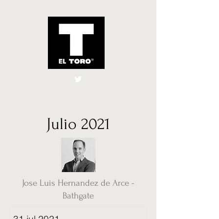
El Toro España
UK
Julio 2021
Jose Luis Hernandez de Arce -
Bathgate