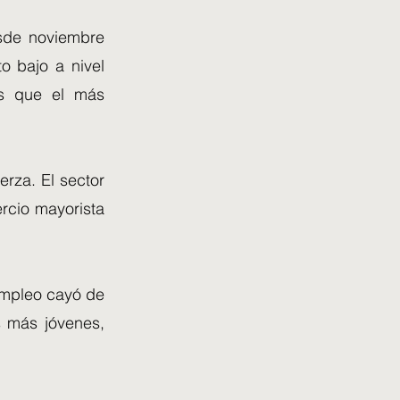
esde noviembre
 bajo a nivel
as que el más
rza. El sector
rcio mayorista
empleo cayó de
 más jóvenes,