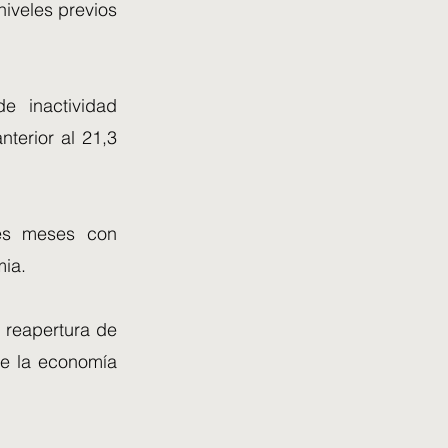
niveles previos
e inactividad
terior al 21,3
res meses con
mia.
 reapertura de
ue la economía