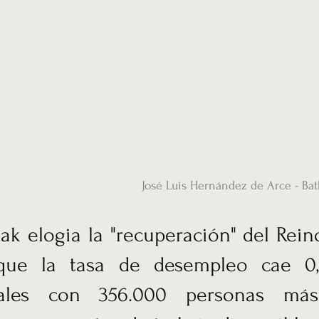
ias
Vídeos
Nuestro corresponsal en UK
Hemeroteca
Conta
José Luis Hernández de Arce - Ba
ak elogia la "recuperación" del Rei
que la tasa de desempleo cae 0,
uales con 356.000 personas má