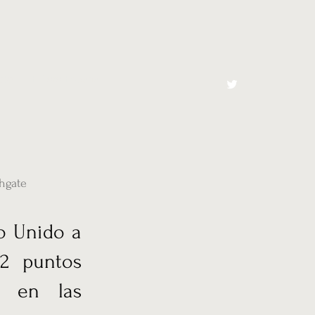
cto
El Toro España
thgate
no Unido a
2 puntos
s en las