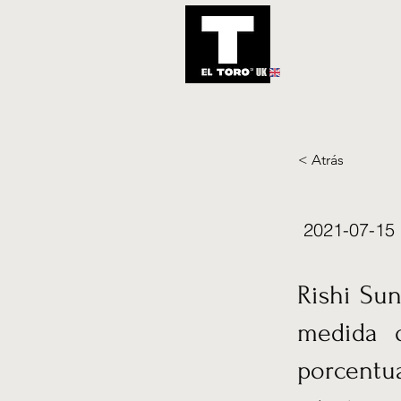
UK
Inicio
Notic
< Atrás
2021-07-15
Rishi Sun
medida 
porcent