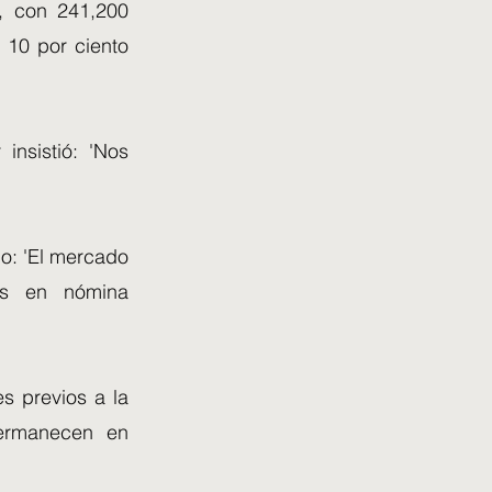
s, con 241,200
n 10 por ciento
insistió: 'Nos
jo: 'El mercado
os en nómina
s previos a la
permanecen en