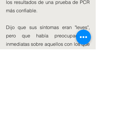
los resultados de una prueba de PCR
más confiable.
Dijo que sus síntomas eran "leves",
pero que había preocupaciones
inmediatas sobre aquellos con los que
había estado en contacto, incluidos
ministros y altos funcionarios.
Downing Street dijo anoche que si la
prueba PCR de Javid resultaba
positiva, se rastrearía a las personas
cercanas a él.
El Secretario de Salud fue fotografiado
saliendo del No 10 el viernes, poco