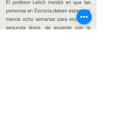
El profesor Leitch insistió en que las
personas en Escocia deben esperar al
menos ocho semanas para recibir su
segunda dosis, de acuerdo con la
orientación actual del Comité Conjunto
de Vacunación e Inmunización (JCVI).
Los centros de vacunación sin cita
previa en Escocia abrieron ayer, pero
las personas que han recibido su
primera vacuna en ocho semanas
están siendo rechazadas.
La Sra. Sturgeon dijo que se apegaría
a la ventana de ocho a 12 semanas
según el suministro. En junio, dijo que