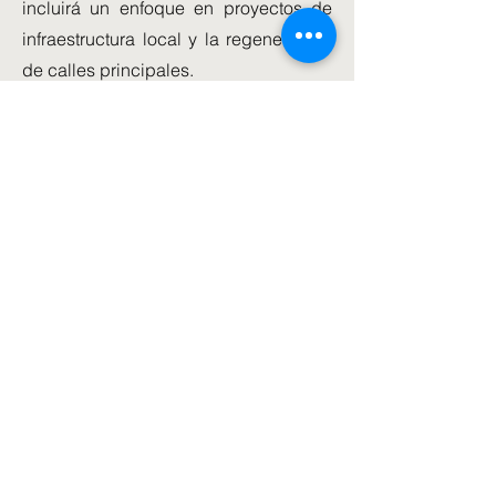
incluirá un enfoque en proyectos de
infraestructura local y la regeneración
de calles principales.
El cambio del 25 por ciento de las
elecciones parciales de Chesham a
los demócratas liberales fue un shock
para los conservadores del sur.
Un parlamentario dijo: 'No se puede
hablar de subir de nivel al Norte sin
que los votantes del Sur comiencen a
preguntarse qué hay para ellos'.
Hablando en West Midlands, el primer
ministro insistirá: 'No queremos
decapitar a las amapolas altas. No