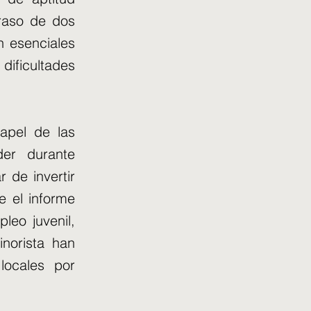
traso de dos
n esenciales
dificultades
apel de las
er durante
 de invertir
e el informe
leo juvenil,
norista han
locales por