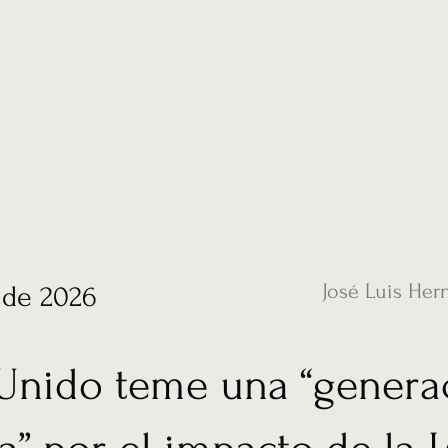
ias
Vídeos
Nuestro corresponsal en UK
Hemeroteca
Conta
José Luis Her
 de 2026
Unido teme una “genera