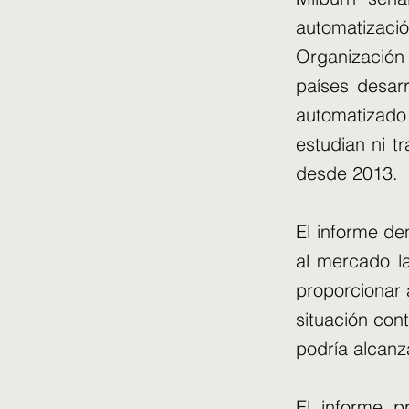
automatizaci
Organización 
países desar
automatizado
estudian ni t
desde 2013.
El informe d
al mercado la
proporcionar 
situación con
podría alcanz
El informe p