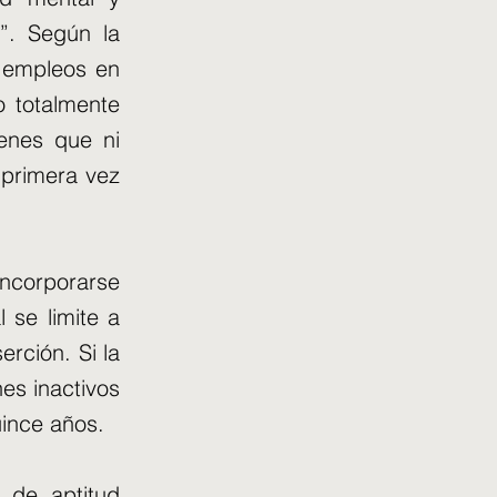
”. Según la
s empleos en
o totalmente
enes que ni
 primera vez
incorporarse
 se limite a
rción. Si la
nes inactivos
uince años.
 de aptitud