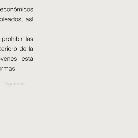
 económicos
leados, así
prohibir las
erioro de la
óvenes está
ormas.
Siguiente