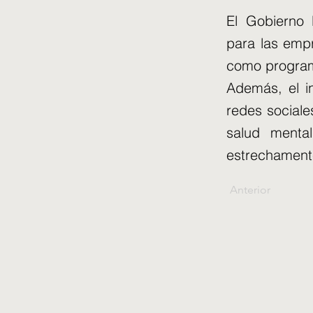
El Gobierno 
para las emp
como program
Además, el i
redes sociale
salud menta
estrechamente
Anterior