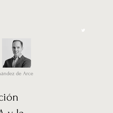
cto
El Toro España
nández de Arce
ción