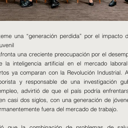
teme una “generación perdida” por el impacto d
juvenil
fronta una creciente preocupación por el desempl
 la inteligencia artificial en el mercado labora
tos ya comparan con la Revolución Industrial. A
aborista y responsable de una investigación gu
mpleo, advirtió de que el país podría enfrentar
l en casi dos siglos, con una generación de jóven
rmanentemente fuera del mercado de trabajo.
aló que la combinación de problemas de sal