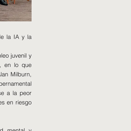
e la IA y la
eo juvenil y
l, en lo que
lan Milburn,
bernamental
se a la peor
es en riesgo
ud mental y