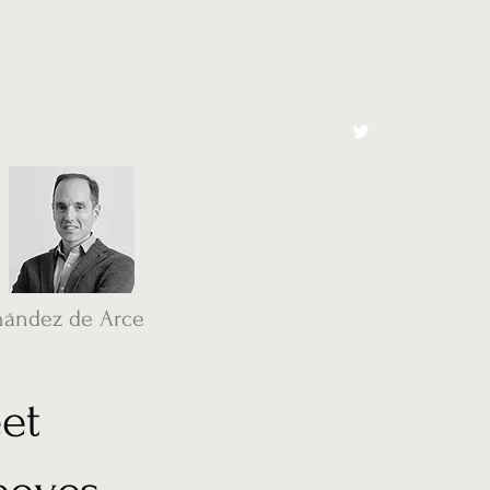
cto
El Toro España
nández de Arce
et