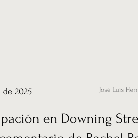
ias
Vídeos
Nuestro corresponsal en UK
Hemeroteca
Conta
José Luis Her
l de 2025
pación en Downing Stre