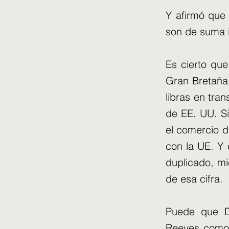
Y afirmó que 
son de suma i
Es cierto qu
Gran Bretaña
libras en tra
de EE. UU. S
el comercio d
con la UE. Y
duplicado, m
de esa cifra.
Puede que D
Reeves como 