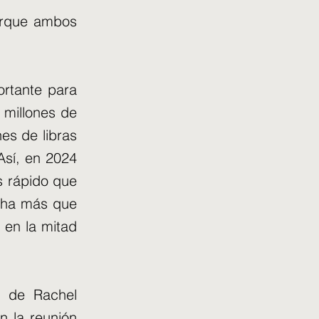
porque ambos
ortante para
 millones de
es de libras
Así, en 2024
s rápido que
e ha más que
 en la mitad
o de Rachel
 la reunión