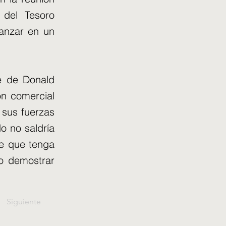
 del Tesoro
vanzar en un
e de Donald
ón comercial
 sus fuerzas
o no saldría
de que tenga
do demostrar
Siguiente