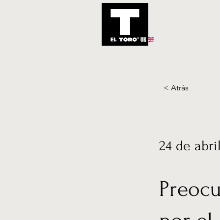
UK
Inicio
Notic
< Atrás
24 de abri
Preocu