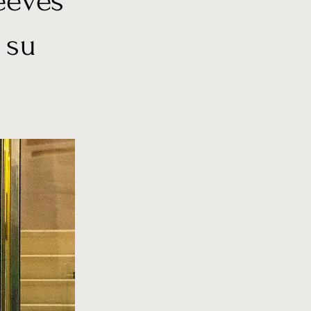
eeves
 su