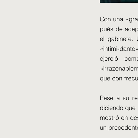
Con una «gran
pués de acep
el gabinete.
«intimi-dante
ejerció co
«irrazonable
que con frecu
Pese a su re
diciendo que 
mostró en des
un precedente