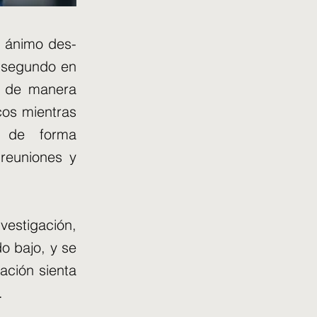
e ánimo des-
u segundo en
ó de manera
cos mientras
ó de forma
reuniones y
vestigación,
o bajo, y se
ación sienta
.