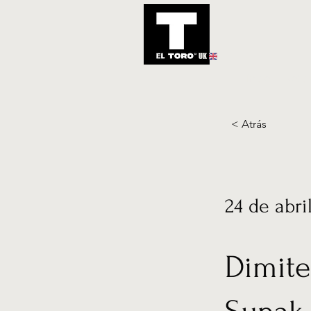
UK
Inicio
Notic
< Atrás
24 de abri
Dimite