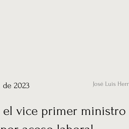
ias
Vídeos
Nuestro corresponsal en UK
Hemeroteca
Conta
José Luis Her
l de 2023
 el vice primer ministro