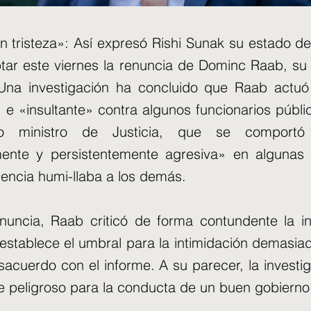
 tristeza»: Así expresó Rishi Sunak su estado d
tar este viernes la renuncia de Dominc Raab, s
 Una investigación ha concluido que Raab actu
» e «insultante» contra algunos funcionarios públi
mo ministro de Justicia, que se comport
mente y persistentemente agresiva» en algunas 
encia humi-llaba a los demás.
nuncia, Raab criticó de forma contundente la in
establece el umbral para la intimidación demasiad
acuerdo con el informe. A su parecer, la investig
 peligroso para la conducta de un buen gobierno