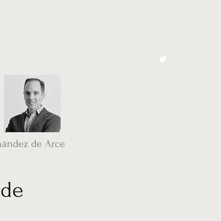
cto
El Toro España
nández de Arce
 de