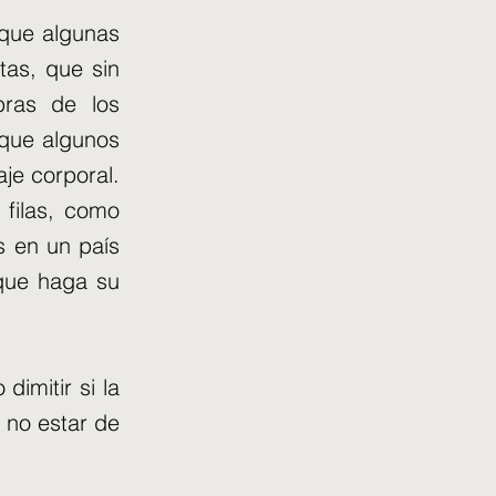
 que algunas
tas, que sin
bras de los
 que algunos
aje corporal.
filas, como
s en un país
 que haga su
dimitir si la
e no estar de