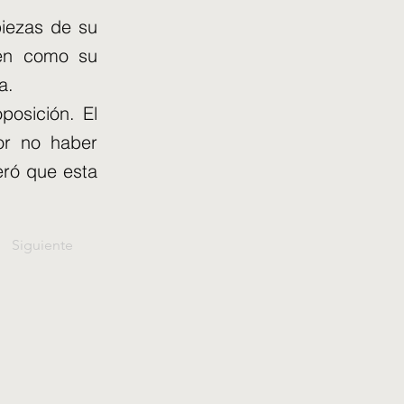
piezas de su
den como su
a.
posición. El
por no haber
eró que esta
Siguiente