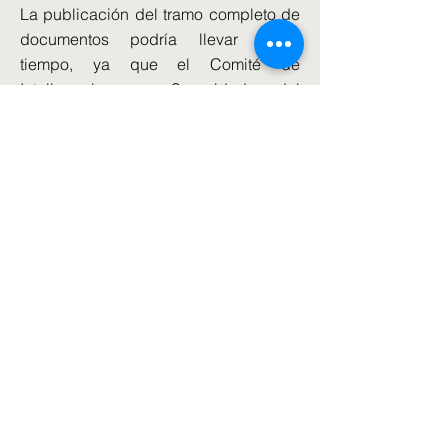
La publicación del tramo completo de
documentos podría llevar algún
tiempo, ya que el Comité de
Inteligencia y Seguridad del
Parlamento debe revisar cualquier
elemento que el Gobierno desee
retener por razones de seguridad
nacional.
El comité aún tiene que establecer un
calendario para tomar decisiones
sobre lo que se puede publicar.
La Policía Metropolitana también ha
pedido que se retengan algunos
documentos, alegando que podría
poner en peligro su investigación
criminal sobre las acusaciones de que