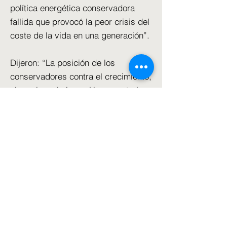
política energética conservadora
fallida que provocó la peor crisis del
coste de la vida en una generación”.
Dijeron: “La posición de los
conservadores contra el crecimiento,
el empleo y la inversión en materia
de energía limpia costaría cientos de
miles de puestos de trabajo, dejaría
a Gran Bretaña dependiente de
combustibles fósiles costosos e
inseguros y obligaría a las familias a
pagar facturas más altas durante las
generaciones venideras.
"Son los mismos conservadores de
siempre, con las mismas políticas