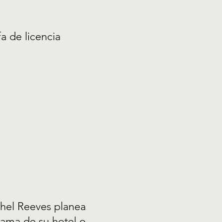
fa de licencia
chel Reeves planea
cama de su hotel o