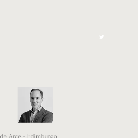
cto
El Toro España
 de Arce - Edimburgo