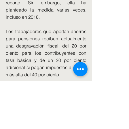
recorte. Sin embargo, ella ha
planteado la medida varias veces,
incluso en 2018.
Los trabajadores que aportan ahorros
para pensiones reciben actualmente
una desgravación fiscal: del 20 por
ciento para los contribuyentes con
tasa básica y de un 20 por ciento
adicional si pagan impuestos a la tasa
más alta del 40 por ciento.
Pero se teme que el Partido Laborista
pueda limitar el alivio para aquellos en
el tramo del 40 por ciento.
La plataforma de inversión AJ Bell
calcula que un ahorrador con una tasa