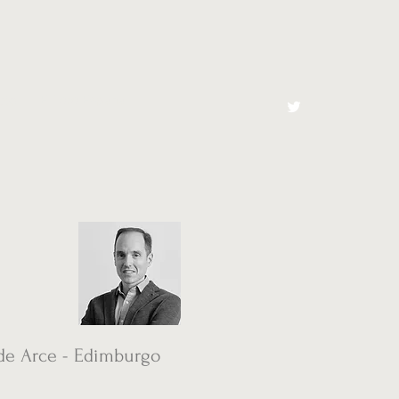
cto
El Toro España
de Arce - Edimburgo