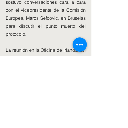
sostuvo conversaciones cara a cara
con el vicepresidente de la Comisión
Europea, Maros Sefcovic, en Bruselas
para discutir el punto muerto del
protocolo.
La reunión en la Oficina de Irlanda del
Norte tuvo lugar mientras las
enfermeras de Irlanda del Norte
realizaban una huelga por salarios y
condiciones.
Una huelga similar del Royal College
of Nursing en la región a fines de 2019
se consideró un factor para asegurar
el regreso al poder compartido