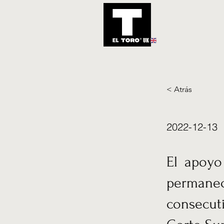
UK
Inicio
Notic
< Atrás
2022-12-13
El apoyo
permanec
consecut