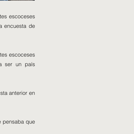
ntes escoceses
a encuesta de
ntes escoceses
ía ser un país
ta anterior en
ue pensaba que