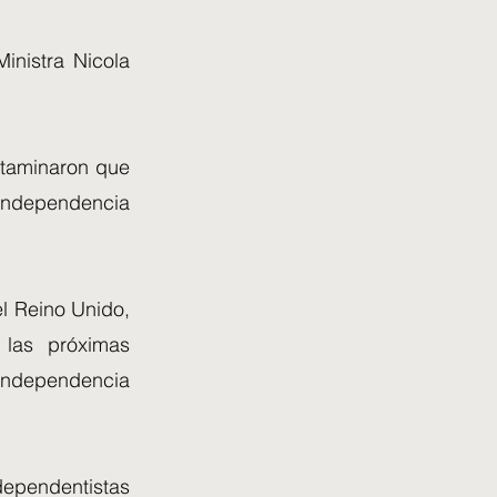
inistra Nicola
ctaminaron que
 independencia
el Reino Unido,
 las próximas
 independencia
ndependentistas