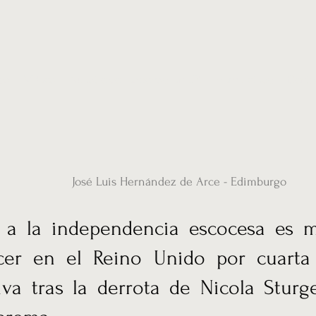
ias
Vídeos
Nuestro corresponsal en UK
Hemeroteca
Conta
José Luis Hernández de Arce - Edimburgo
 a la independencia escocesa es 
er en el Reino Unido por cuarta
iva tras la derrota de Nicola Sturg