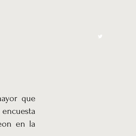
cto
El Toro España
mayor que
 encuesta
eon en la