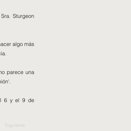
 Sra. Sturgeon
 hacer algo más
ia.
 no parece una
ión'.
l 6 y el 9 de
Siguiente