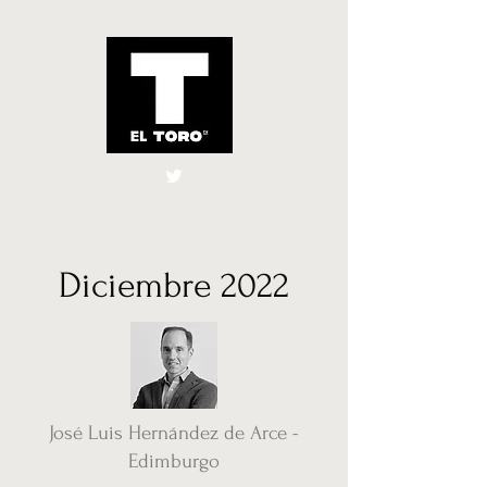
El Toro España
UK
Diciembre 2022
José Luis Hernández de Arce -
Edimburgo