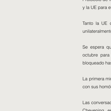
y la UE para ev
Tanto la UE 
unilateralmente
Se espera que
octubre para
bloqueado has
La primera mi
con sus homól
Las conversac
Chevening, e