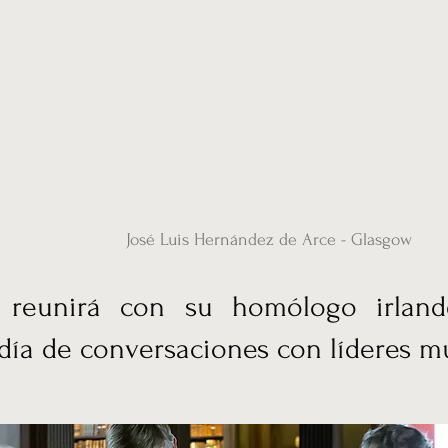
ias
Vídeos
Nuestro corresponsal en UK
Hemeroteca
Conta
José Luis Hernández de Arce - Glasgow
 reunirá con su homólogo irlan
día de conversaciones con líderes m