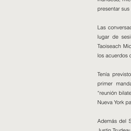
presentar sus 
Las conversac
lugar de sesi
Taoiseach Mic
los acuerdos c
Tenía previst
primer manda
“reunión bila
Nueva York pa
Además del Sr
Justin Trudea