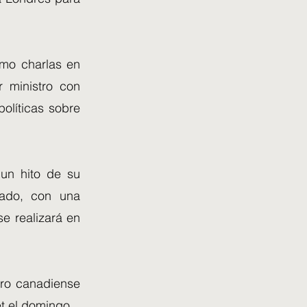
omo charlas en
r ministro con
olíticas sobre
 un hito de su
bado, con una
e realizará en
tro canadiense
t el domingo.