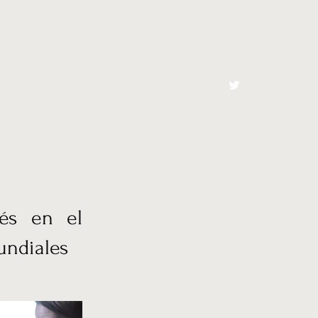
cto
El Toro España
dés en el
undiales