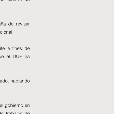
ña de revisar
cional.
ite a fines de
que el DUP ha
ábado, hablando
el gobierno en
do trabajos de