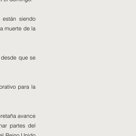
 están siendo
a muerte de la
a desde que se
rativo para la
Bretaña avance
har partes del
el Reino Unido