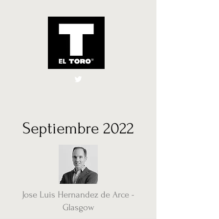
El Toro España
UK
Septiembre 2022
Jose Luis Hernandez de Arce -
Glasgow