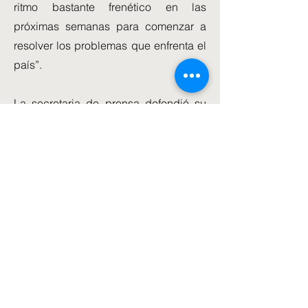
ritmo bastante frenético en las
próximas semanas para comenzar a
resolver los problemas que enfrenta el
país”.
La secretaria de prensa defendió su
decisión de despedir a los ministros
que apoyaron a Rishi Sunak en la
contienda por el liderazgo.
“Hay cinco excandidatos a líderes en
el Gabinete. No van a estar todos allí,
ella tiene un enorme respeto por Rishi
Sunak”, dijo.
“Ella ha designado el Gabinete que