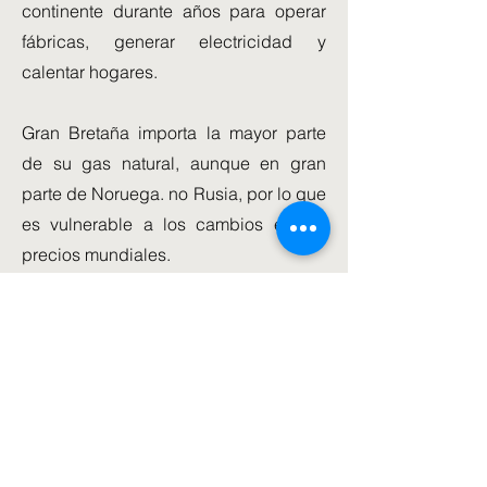
continente durante años para operar
fábricas, generar electricidad y
calentar hogares.
Gran Bretaña importa la mayor parte
de su gas natural, aunque en gran
parte de Noruega. no Rusia, por lo que
es vulnerable a los cambios en los
precios mundiales.
"La razón por la que estamos en esta
difícil situación es por la espantosa
guerra de (el presidente ruso, Vladimir)
Putin en Ucrania", dijo Truss. "Pero
debemos asegurarnos de que
nuestros suministros de energía sean