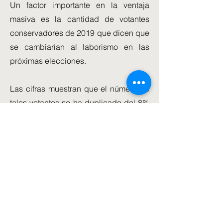
Un factor importante en la ventaja
masiva es la cantidad de votantes
conservadores de 2019 que dicen que
se cambiarían al laborismo en las
próximas elecciones.
Las cifras muestran que el número de
tales votantes se ha duplicado del 8%
al 17% en menos de una semana.
Solo el 37 por ciento de los votantes
conservadores de 2019 dicen que lo
harían nuevamente si se celebraran
elecciones ahora.
Otra encuesta de Survation también