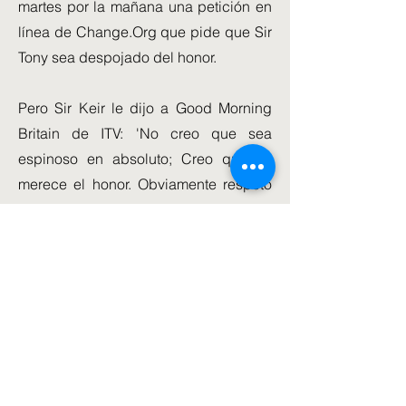
martes por la mañana una petición en
línea de Change.Org que pide que Sir
Tony sea despojado del honor.
Pero Sir Keir le dijo a Good Morning
Britain de ITV: 'No creo que sea
espinoso en absoluto; Creo que se
merece el honor. Obviamente respeto
el hecho de que la gente tenga puntos
de vista diferentes.
'Entiendo que hay puntos de vista
fuertes sobre la guerra de Irak. Hubo
en ese momento y todavía hay, pero
eso no quita el hecho de que Tony
Blair fue un primer ministro muy exitoso