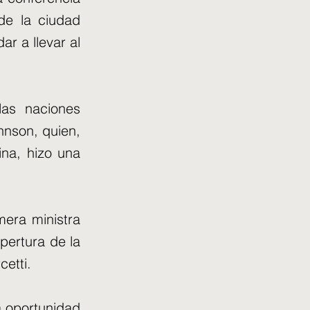
de la ciudad
ar a llevar al
las naciones
hnson, quien,
ina, hizo una
imera ministra
pertura de la
cetti.
a oportunidad