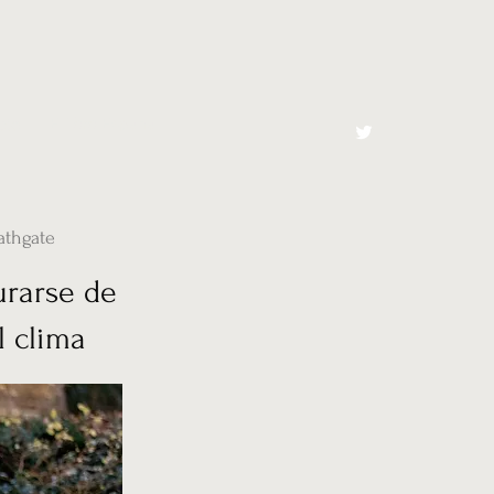
cto
El Toro España
athgate
urarse de
l clima