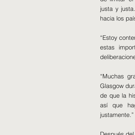
justa y just
hacia los paí
“Estoy conte
estas impor
deliberacion
“Muchas gra
Glasgow dura
de que la hi
así que ha
justamente.”
Después del 