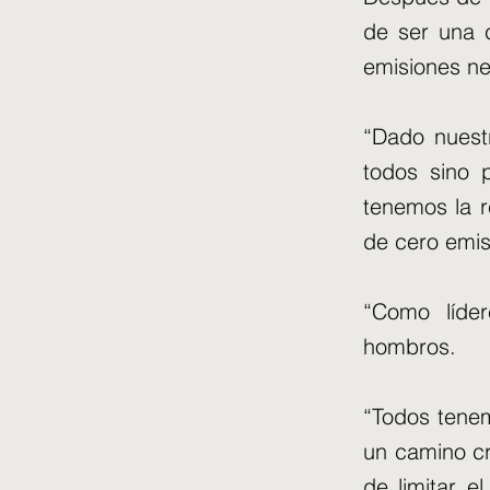
de ser una 
emisiones ne
“Dado nuestr
todos sino 
tenemos la r
de cero emis
“Como líde
hombros.
“Todos tenem
un camino cr
de limitar e