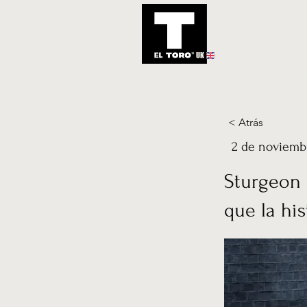
UK
Inicio
Notic
< Atrás
2 de noviemb
Sturgeon 
que la hi