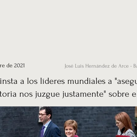
ias
Vídeos
Nuestro corresponsal en UK
Hemeroteca
Conta
re de 2021
José Luis Hernández de Arce - B
insta a los líderes mundiales a "aseg
storia nos juzgue justamente" sobre e