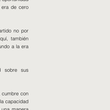
 era de cero
artido no por
quí, también
undo a la era
d sobre sus
ta cumbre con
 la capacidad
de una manera