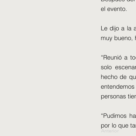
el evento.
Le dijo a la
muy bueno, h
“Reunió a to
solo escenar
hecho de que
entendemos q
personas tie
“Pudimos ha
por lo que t
Anterior