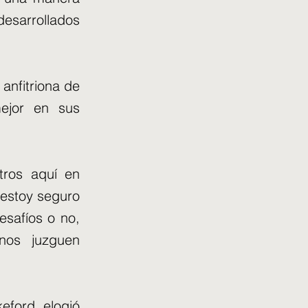
desarrollados
anfitriona de
mejor en sus
tros aquí en
 estoy seguro
esafíos o no,
nos juzguen
eford, elogió