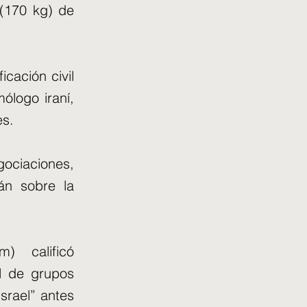
 (170 kg) de
icación civil
ólogo iraní,
es.
ociaciones,
án sobre la
) calificó
al de grupos
Israel” antes