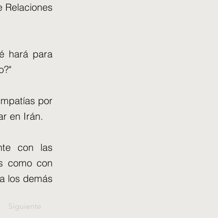
e Relaciones
é hará para
o?"
impatías por
ar en Irán.
nte con las
íes como con
 a los demás
Siguiente