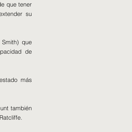
de que tener
extender su
. Smith) que
apacidad de
 estado más
Hunt también
atcliffe.