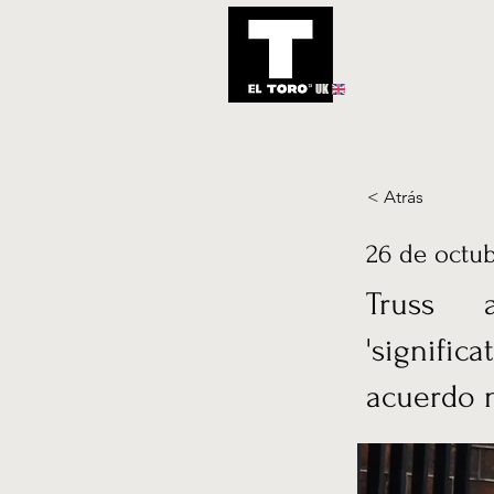
UK
Inicio
Notic
< Atrás
26 de octub
Truss 
'signifi
acuerdo n