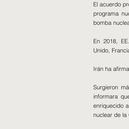
El acuerdo pr
programa nuc
bomba nuclea
En 2018, EE.
Unido, Franci
Irán ha afirm
Surgieron má
informara qu
enriquecido 
nuclear de l