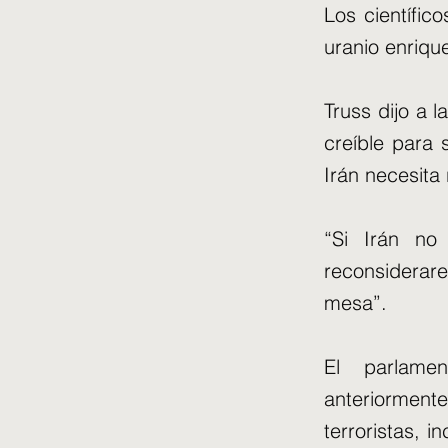
Los científic
uranio enriqu
Truss dijo a l
creíble para 
Irán necesita
“Si Irán no 
reconsiderar
mesa”.
El parlamen
anteriorment
terroristas, 