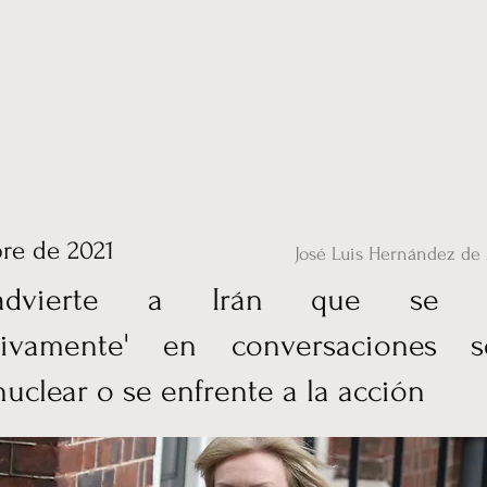
ias
Vídeos
Nuestro corresponsal en UK
Hemeroteca
Conta
re de 2021
José Luis Hernández de 
advierte a Irán que se in
cativamente' en conversaciones
uclear o se enfrente a la acción