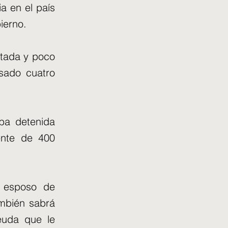
ia en el país
ierno.
estada y poco
sado cuatro
aba detenida
ente de 400
l esposo de
mbién sabrá
euda que le