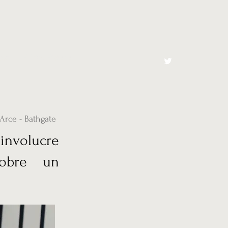
cto
El Toro España
Arce - Bathgate
volucre
 sobre un