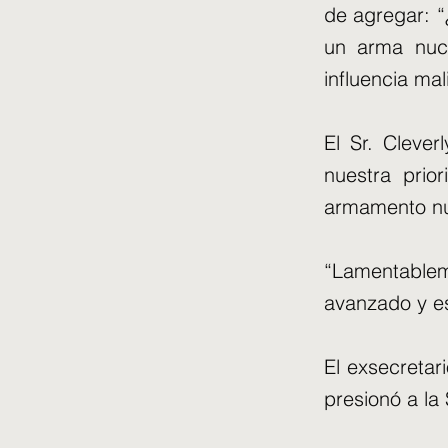
de agregar: 
un arma nucl
influencia mal
El Sr. Clever
nuestra prio
armamento nu
“Lamentable
avanzado y e
El exsecretar
presionó a la