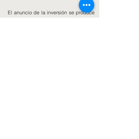
El anuncio de la inversión se produce
después de que el Canciller impulsara
el fin de la licencia y el recorte del
crédito universal.
Un aumento de £ 20 por semana en el
beneficio introducido durante la crisis
de Covid finalizará el miércoles.
Desde el comienzo de la pandemia, el
permiso ha ayudado a pagar los
salarios de 11,6 millones de
trabajadores a un costo de casi 70 mil
millones de libras esterlinas.
El Sr. Fell agregó: 'Las empresas darán
la bienvenida al plan del Canciller