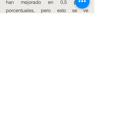
han mejorado en 0,5 puntos
porcentuales, pero esto se ve
compensado exactamente por una
revisión a la baja para las economías
de mercados emergentes y en
desarrollo impulsada por una rebaja
significativa para las economías
emergentes de Asia", dijo Gita
Gopinath, economista jefe del
organismo.
También se espera que las economías
avanzadas experimenten una
recuperación más sólida el próximo
año, agregó.