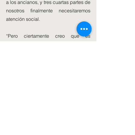
a los ancianos, y tres cuartas partes de
nosotros finalmente necesitaremos
atención social.
“Pero ciertamente creo que es
completamente razonable y apropiado
que las personas mayores de edad de
jubilación y menores de edad paguen
por esto que beneficiará a muchos de
nosotros”.
A Sir Andrew, un economista, se le
ocurrió la idea de un límite de por vida
en la cantidad gastada en atención en
2011.