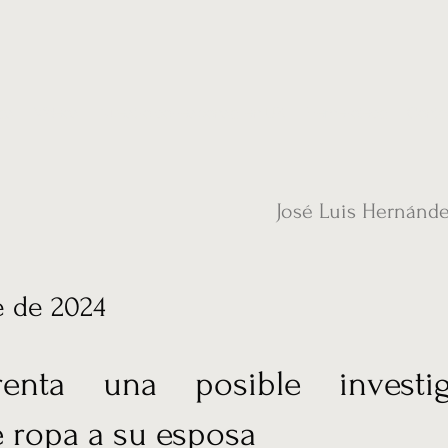
ias
Vídeos
Nuestro corresponsal en UK
Hemeroteca
Conta
José Luis Hernánd
e de 2024
renta una posible investi
 ropa a su esposa