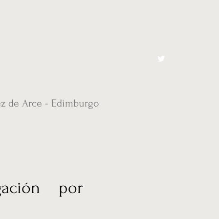
cto
El Toro España
ez de Arce - Edimburgo
gación por