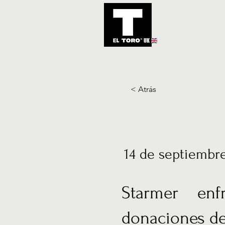
UK
Inicio
Notic
< Atrás
14 de septiembr
Starmer enf
donaciones de