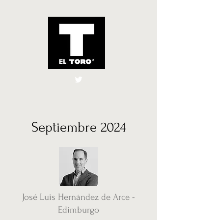
El Toro España
UK
Septiembre 2024
José Luis Hernández de Arce -
Edimburgo