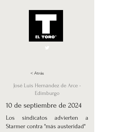
El Toro España
UK
< Atrás
José Luis Hernández de Arce -
Edimburgo
10 de septiembre de 2024
Los sindicatos advierten a
Starmer contra "más austeridad"