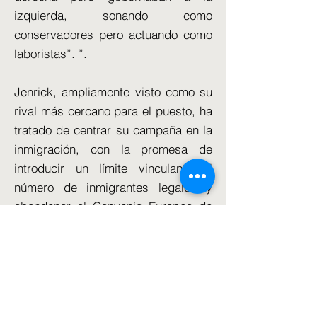
izquierda, sonando como
conservadores pero actuando como
laboristas”. ”.
Jenrick, ampliamente visto como su
rival más cercano para el puesto, ha
tratado de centrar su campaña en la
inmigración, con la promesa de
introducir un límite vinculante al
número de inmigrantes legales y
abandonar el Convenio Europeo de
Derechos Humanos.
El discurso del ex ministro de
seguridad, Tugendhat, es a favor de
un reinicio con el público, basado en