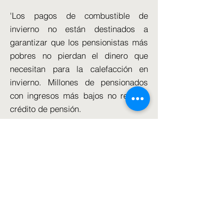
'Los pagos de combustible de
invierno no están destinados a
garantizar que los pensionistas más
pobres no pierdan el dinero que
necesitan para la calefacción en
invierno. Millones de pensionados
con ingresos más bajos no reciben
crédito de pensión.
"La mayoría de los parlamentarios
saben que esta decisión es errónea
debido al momento oportuno y a la
falta de protección para los más
pobres. "Cuando los gobiernos
cometen este tipo de error político
involuntario pero potencialmente