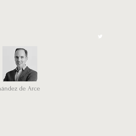
cto
El Toro España
nández de Arce