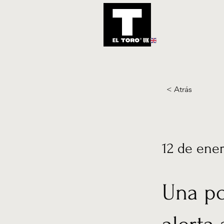
UK
Inicio
Notic
< Atrás
12 de ene
Una po