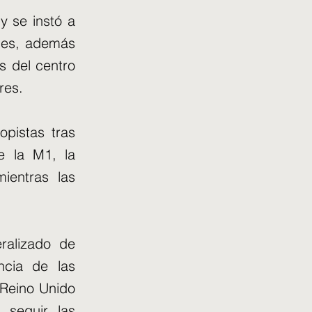
 y se instó a
ales, además
s del centro
res.
opistas tras
e la M1, la
mientras las
ralizado de
ncia de las
 Reino Unido
 seguir las