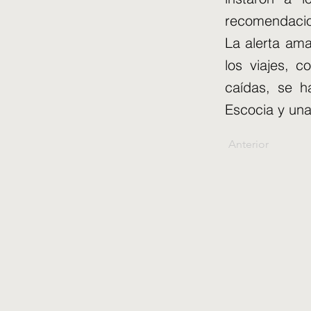
recomendacion
La alerta amar
los viajes, c
caídas, se h
Escocia y una
Anterior