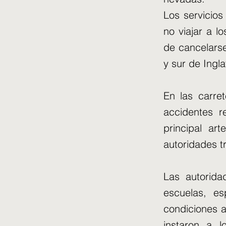
Los servicios 
no viajar a l
de cancelarse
y sur de Ingl
En las carret
accidentes r
principal ar
autoridades t
Las autorida
escuelas, es
condiciones a
instaron a l