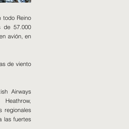
n todo Reino
s de 57.000
en avión, en
as de viento
ish Airways
 Heathrow,
s regionales
 las fuertes