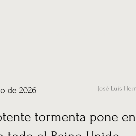
ias
Vídeos
Nuestro corresponsal en UK
Hemeroteca
Conta
José Luis Her
ro de 2026
tente tormenta pone en