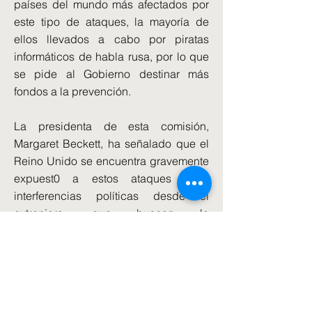
países del mundo más afectados por
este tipo de ataques, la mayoría de
ellos llevados a cabo por piratas
informáticos de habla rusa, por lo que
se pide al Gobierno destinar más
fondos a la prevención.
La presidenta de esta comisión,
Margaret Beckett, ha señalado que el
Reino Unido se encuentra gravemente
expuest0 a estos ataques y a
interferencias políticas desde el
extranjero, que buscan la
desestabilización. En el caso de un
ataque masivo con este tipo de
software de rescate, el hecho de no
estar a la altura para responder, se
consideraría un fracaso estratégico