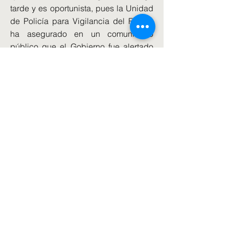
tarde y es oportunista, pues la Unidad
de Policía para Vigilancia del Fútbol,
ha asegurado en un comunicado
público que el Gobierno fue alertado
del potencial riesgo del encuentro en
Birmingham. Por su parte, el Partido
Liberal-Demócrata también ha
condenado la medida alegando que
no se combate al antisemitismo
vetando a sus víctimas.
Starmer afirma haber intentado luchar
contra el antisemitismo que, según la
Comisión de Igualdad y Derechos
Humanos, se había instalado en el
seno del partido laborista durante la
era de su antecesor, Jeremy Corbyn. Y
aunque ha intentado conformar a