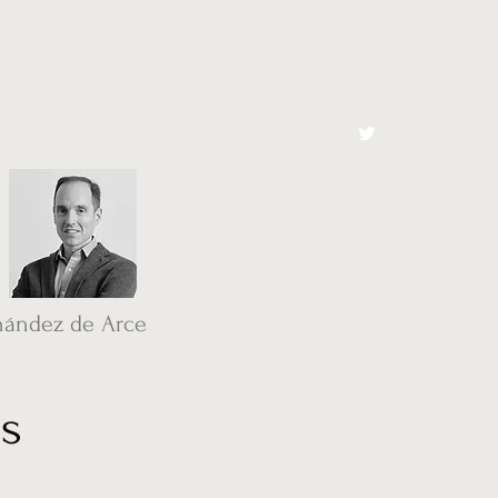
cto
El Toro España
nández de Arce
os