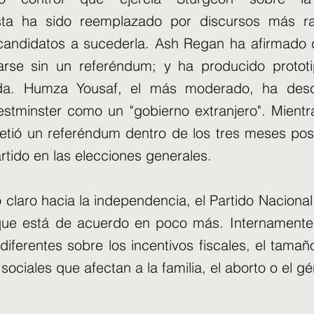
sta ha sido reemplazado por discursos más ra
 candidatos a sucederla. Ash Regan ha afirmado
arse sin un referéndum; y ha producido protot
a. Humza Yousaf, el más moderado, ha descri
stminster como un "gobierno extranjero". Mient
tió un referéndum dentro de los tres meses post
artido en las elecciones generales.
 claro hacia la independencia, el Partido Naciona
que está de acuerdo en poco más. Internamente
diferentes sobre los incentivos fiscales, el tamañ
s sociales que afectan a la familia, el aborto o el g