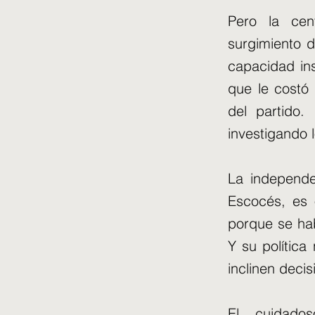
Pero la cent
surgimiento d
capacidad in
que le costó 
del partido.
investigando 
La independe
Escocés, es o
porque se ha
Y su polític
inclinen deci
El cuidados