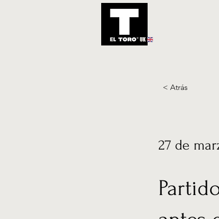
UK
Inicio
Notic
< Atrás
27 de mar
Partid