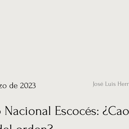
ias
Vídeos
Nuestro corresponsal en UK
Hemeroteca
Conta
José Luis Her
zo de 2023
o Nacional Escocés: ¿Ca