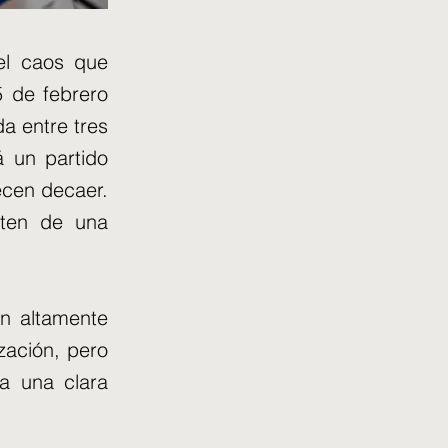
el caos que
5 de febrero
a entre tres
á un partido
ecen decaer.
rten de una
ón altamente
zación, pero
ía una clara