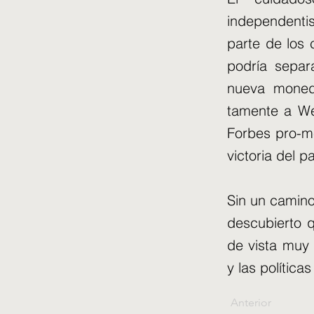
independenti
parte de los
podría separ
nueva moned
tamente a We
Forbes pro-me
victoria del p
Sin un camino
descubierto 
de vista muy 
y las política
Anterior