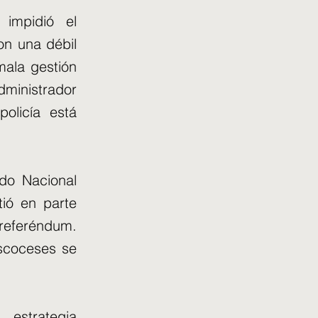
 impidió el
on una débil
mala gestión
dministrador
olicía está
ido Nacional
tió en parte
 referéndum.
escoceses se
estrategia