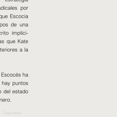
dicales por
 que Escocia
ipos de una
to implíci-
ras que Kate
eriores a la
l Escocés ha
 hay puntos
o del estado
énero.
Siguiente