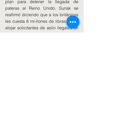
plan para detener la llegada de
pateras al Reino Unido. Sunak se
reafirmó diciendo que a los británicos
les cuesta 6 mi-llones de libras al día
alojar solicitantes de asilo ilegales en
hoteles y que eso no puede seguir así.
El gobierno de Sunak está
determinado a parar el flujo migratorio
a través del canal de la Mancha. Su
primera iniciativa de deportar a
Ruanda a los falsos solicitantes de
asilo fue suspendida por los
tribunales, aunque aun está en pugna.
En cualquier caso, Sunak confía en
que la mayoría de los británicos quiere
ver este problema resuelto más pronto
que tarde.