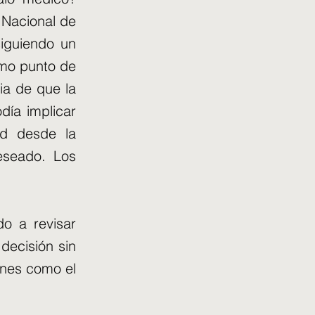
 Nacional de
siguiendo un
omo punto de
ia de que la
día implicar
ad desde la
eseado. Los
o a revisar
decisión sin
enes como el