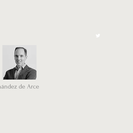
cto
El Toro España
nández de Arce