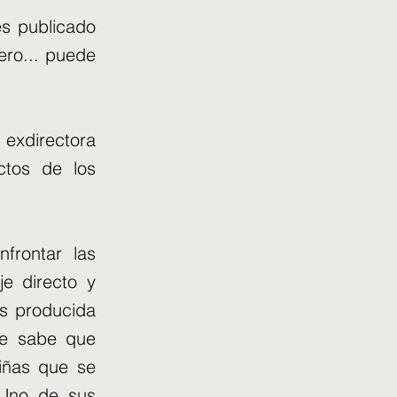
es publicado
ero... puede
 exdirectora
ctos de los
frontar las
je directo y
das producida
Se sabe que
iñas que se
 Uno de sus