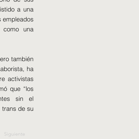
istido a una
us empleados
do como una
nero también
aborista, ha
e activistas
rmó que “los
ntes sin el
s trans de su
Siguiente