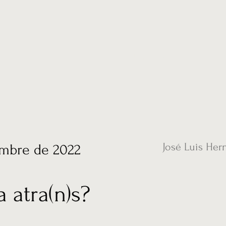
ias
Vídeos
Nuestro corresponsal en UK
Hemeroteca
Conta
José Luis Her
embre de 2022
 atra(n)s?