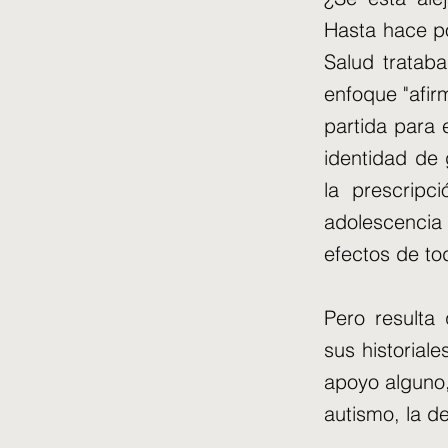
Hasta hace po
Salud tratab
enfoque "afir
partida para 
identidad de 
la prescripc
adolescenci
efectos de tod
Pero resulta
sus historial
apoyo alguno,
autismo, la de