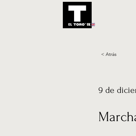
UK
Inicio
Notic
< Atrás
9 de dici
Marcha