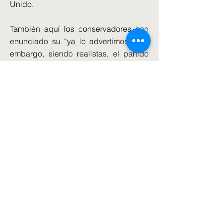
Unido.
También aquí los conservadores han
enunciado su “ya lo advertimos”. Sin
embargo, siendo realistas, el partido
conservador necesita ahora
concentrar sus esfuerzos en renovarse
y recuperar a su electorado, ya que el
sistema británico de elecciones hace
imposible que un espectro político
dividido sume mayorías. Recuerden
que los laboristas consiguieron 2/3 del
parlamento con tan sólo 1/3 de los
votos totales.
El 29 de septiembre comienza la
carrera para liderar el partido
conservador, que culminará el 2 de