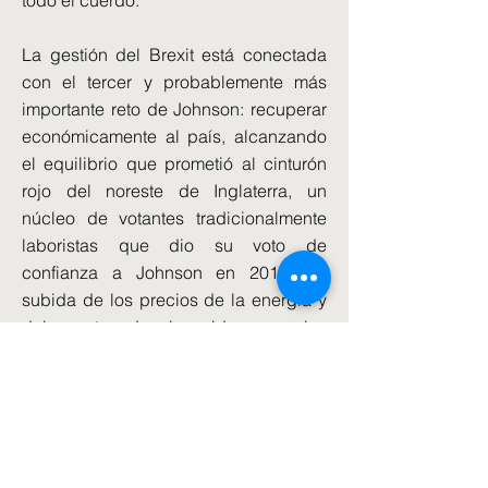
todo el cuerdo.
La gestión del Brexit está conectada
con el tercer y probablemente más
importante reto de Johnson: recuperar
económicamente al país, alcanzando
el equilibrio que prometió al cinturón
rojo del noreste de Inglaterra, un
núcleo de votantes tradicionalmente
laboristas que dio su voto de
confianza a Johnson en 2019. La
subida de los precios de la energía y
del coste de la vida son los
principales obstáculos en este punto.
Finalmente, Johnson se enfrenta a los
desafíos habituales: recuperar el
liderazgo en su partido, donde ha