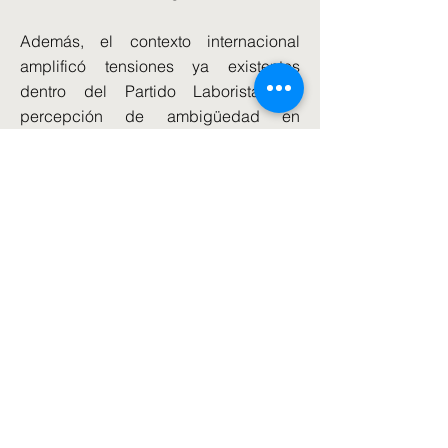
Además, el contexto internacional
amplificó tensiones ya existentes
dentro del Partido Laborista. La
percepción de ambigüedad en
política exterior debilitó su capacidad
de mantener una coalición electoral
amplia en distritos urbanos y diversos.
Como consecuencia, el sistema
político británico mostró signos de
fragmentación, con el ascenso
simultáneo de partidos alternativos
tanto a la izquierda como a la derecha.
En conclusión, las elecciones de
Gorton y Denton evidencian que la
política exterior y los conflictos
internacionales ya no son cuestiones