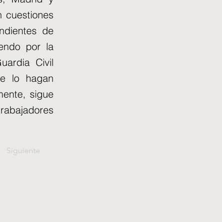
n cuestiones
ndientes de
endo por la
ardia Civil
ue lo hagan
mente, sigue
rabajadores
Siguiente