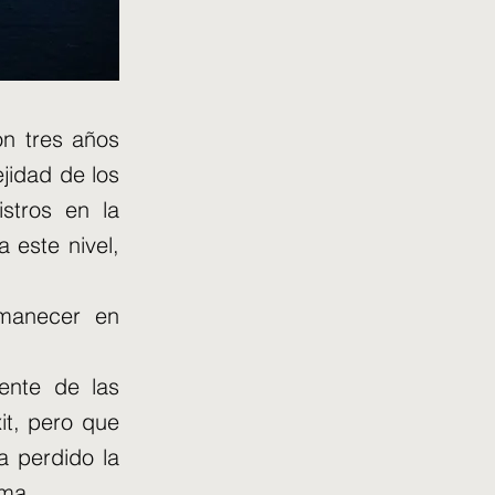
on tres años
jidad de los
stros en la
 este nivel,
rmanecer en
ente de las
it, pero que
a perdido la
ema.