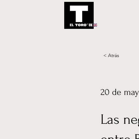
UK
Inicio
Notic
< Atrás
20 de may
Las ne