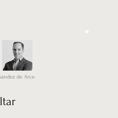
cto
El Toro España
nández de Arce
ltar