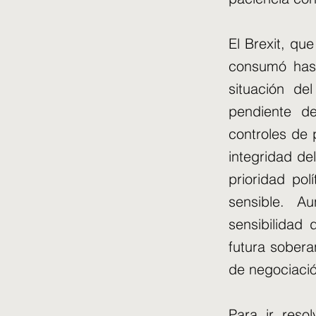
El Brexit, que
consumó hast
situación de
pendiente d
controles de 
integridad d
prioridad po
sensible. 
sensibilidad
futura sobera
de negociació
Para ir reso