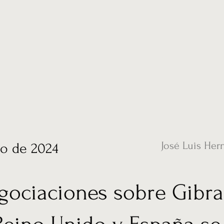
ias
Vídeos
Nuestro corresponsal en UK
Hemeroteca
Conta
José Luis Her
o de 2024
gociaciones sobre Gibra