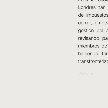
Londres han 
de impuesto
cerrar, empe
gestión del 
revisando p
miembros de F
habiendo te
transfronteriz
Anterior