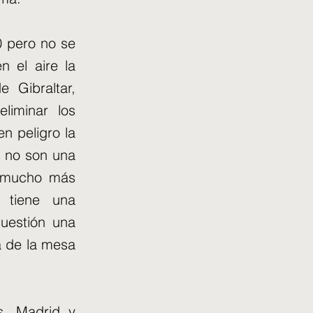
20 pero no se
 el aire la
 Gibraltar,
liminar los
n peligro la
s no son una
o mucho más
 tiene una
cuestión una
a de la mesa
s, Madrid y