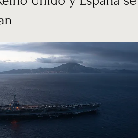
Reino Unido y España se
an