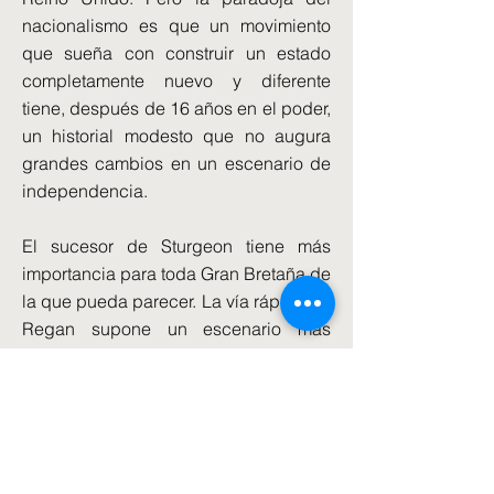
nacionalismo es que un movimiento
que sueña con construir un estado
completamente nuevo y diferente
tiene, después de 16 años en el poder,
un historial modesto que no augura
grandes cambios en un escenario de
independencia.
El sucesor de Sturgeon tiene más
importancia para toda Gran Bretaña de
la que pueda parecer. La vía rápida de
Regan supone un escenario más
agresivo y conflictivo a cor-to plazo,
pero quizá menos eficaz. La vía más
pausada de Yousaf y Forbes parece,
en principio, más legalista y
dialogante, pero puede ser incluso