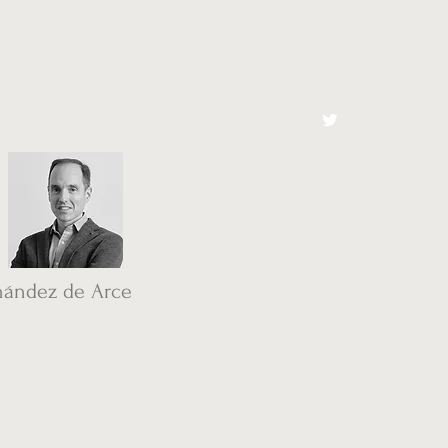
cto
El Toro España
nández de Arce