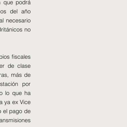
en que podrá
tos del año
al necesario
Británicos no
ios fiscales
er de clase
bras, más de
stación por
ro lo que ha
la ya ex Vice
o el pago de
ransmisiones