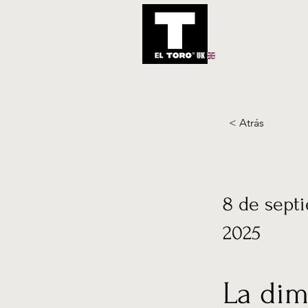
UK
Inicio
Notic
< Atrás
8 de sept
2025
La dim