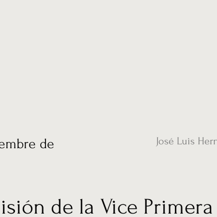
ias
Vídeos
Nuestro corresponsal en UK
Hemeroteca
Conta
José Luis Her
iembre de
isión de la Vice Primera