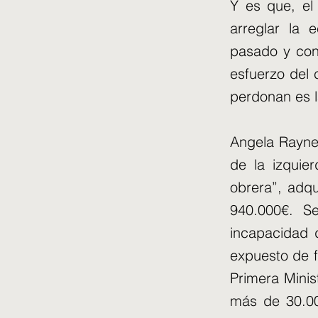
Y es que, el
arreglar la 
pasado y con
esfuerzo del 
perdonan es l
Angela Rayner
de la izquie
obrera”, adqu
940.000€. Se
incapacidad 
expuesto de fo
Primera Minis
más de 30.00