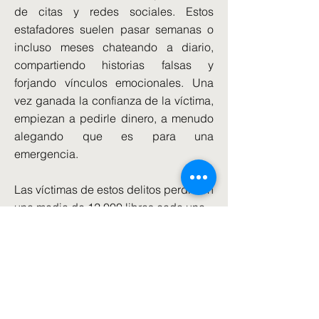
de citas y redes sociales. Estos
estafadores suelen pasar semanas o
incluso meses chateando a diario,
compartiendo historias falsas y
forjando vínculos emocionales. Una
vez ganada la confianza de la víctima,
empiezan a pedirle dinero, a menudo
alegando que es para una
emergencia.
Las víctimas de estos delitos perdieron
una media de 12.000 libras cada una.
Los controles de fraude tradicionales
ya no pueden seguir el ritmo de los
delitos impulsados por IA, por lo que
los bancos han tenido que modernizar
sus propios sistemas y usar IA para