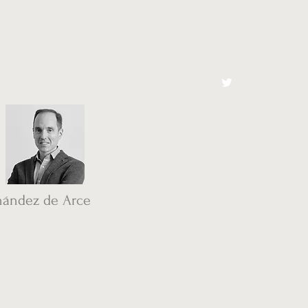
cto
El Toro España
nández de Arce