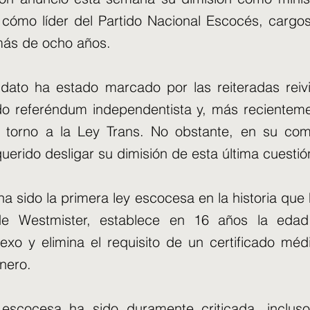
 cómo líder del Partido Nacional Escocés, carg
ás de ocho años.
dato ha estado marcado por las reiteradas reiv
o referéndum independentista y, más recienteme
 torno a la Ley Trans. No obstante, en su com
uerido desligar su dimisión de esta última cuestió
ha sido la primera ley escocesa en la historia que
de Westmister, establece en 16 años la edad
xo y elimina el requisito de un certificado méd
énero.
 escocesa ha sido duramente criticada, incluso