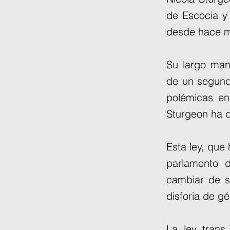
de Escocia y
desde hace m
Su largo man
de un segund
polémicas en
Sturgeon ha q
Esta ley, que 
parlamento 
cambiar de se
disforia de g
La ley trans