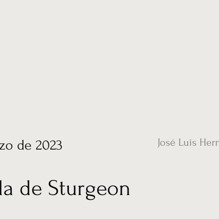
ias
Vídeos
Nuestro corresponsal en UK
Hemeroteca
Conta
José Luis Her
zo de 2023
da de Sturgeon