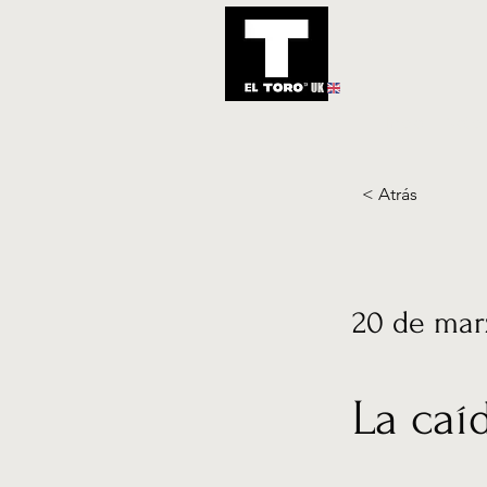
UK
Inicio
Notic
< Atrás
20 de mar
La caí