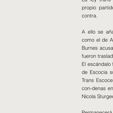
propio parti
contra.
A ello se añ
como el de A
Burnes acusa
fueron trasla
El escándalo f
de Escocia s
Trans Escoce
con-denas en
Nicola Sturge
Permanecerá 