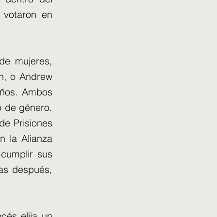
 votaron en
de mujeres,
n, o Andrew
años. Ambos
o de género.
 de Prisiones
n la Alianza
cumplir sus
as después,
cés elija un