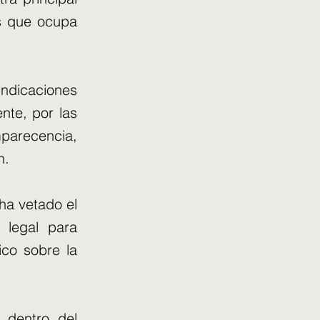
os que ocupa
indicaciones
nte, por las
parecencia,
n.
 ha vetado el
 legal para
ico sobre la
 dentro del