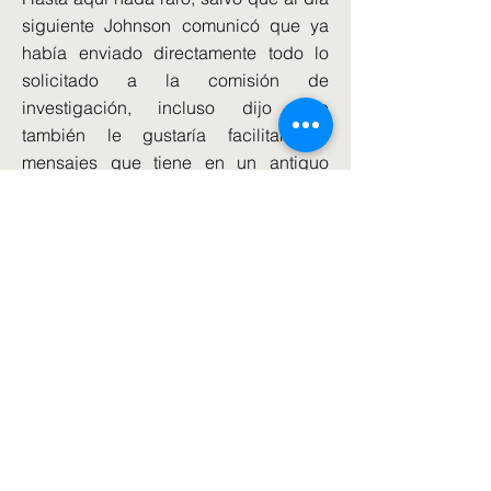
siguiente Johnson comunicó que ya
había enviado directamente todo lo
solicitado a la comisión de
investigación, incluso dijo que
también le gustaría facilitar los
mensajes que tiene en un antiguo
teléfono que utilizó antes de abril de
2021, pero que dejó de usar en esa
fecha por razones de seguridad.
Desde la oposición, la "número dos"
del Partido Laborista, Angela Rayner,
ha asegurado a los medios que el
Gobierno "intenta desesperadamente
ocultar pruebas". Por su parte, los
demócratas liberales consideraron
que la actitud de los Tories supone un