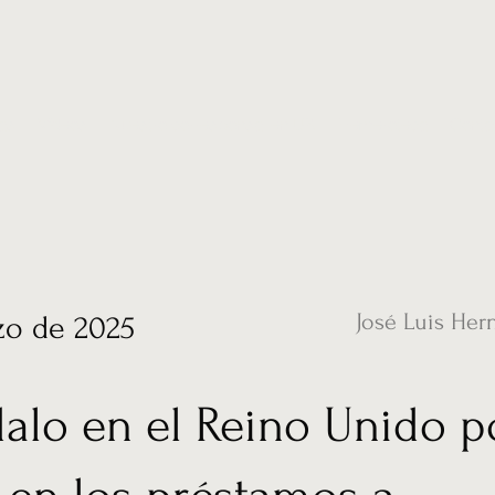
ias
Vídeos
Nuestro corresponsal en UK
Hemeroteca
Conta
José Luis Her
zo de 2025
alo en el Reino Unido p