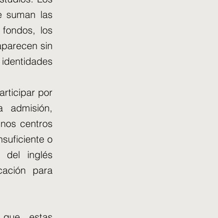
se suman las
fondos, los
aparecen sin
 identidades
rticipar por
a admisión,
unos centros
suficiente o
del inglés
cación para
ó que estas