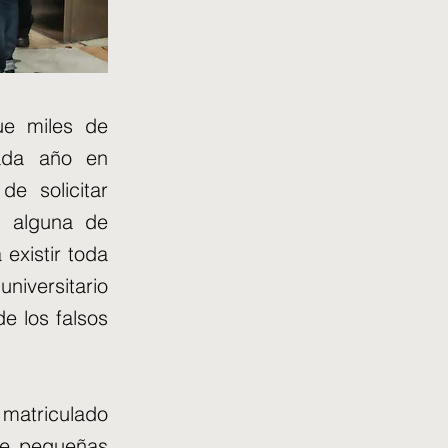
ue miles de
cada año en
de solicitar
n alguna de
existir toda
niversitario
de los falsos
 matriculado
 de pequeñas