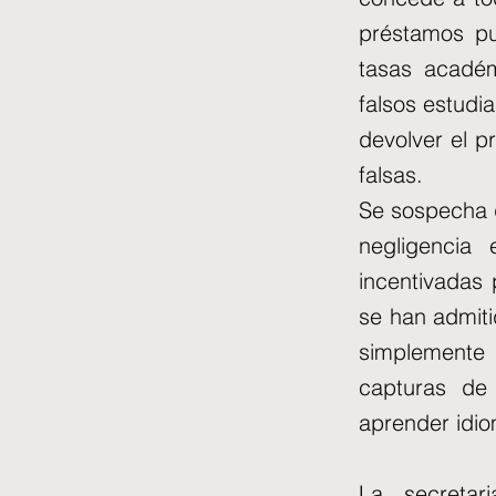
préstamos pu
tasas académ
falsos estudi
devolver el p
falsas.
Se sospecha q
negligencia 
incentivadas
se han admiti
simplemente
capturas de
aprender idi
La secretar