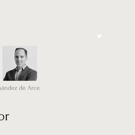
cto
El Toro España
nández de Arce
or