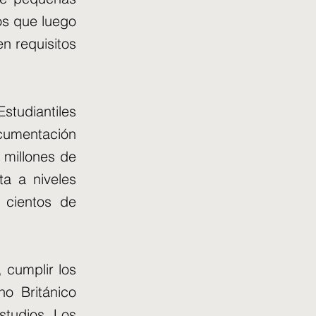
os que luego
n requisitos
tudiantiles
ocumentación
 millones de
ta a niveles
 cientos de
 cumplir los
no Británico
studios. Los