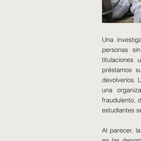
Una investi
personas si
titulaciones 
préstamos su
devolverlos. 
una organiza
fraudulento, 
estudiantes s
Al parecer, l
en las denom