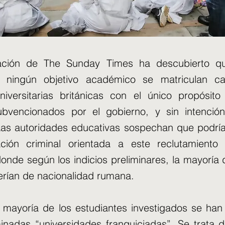
gación de The Sunday Times ha descubierto q
n ningún objetivo académico se matriculan 
universitarias británicas con el único propósito 
bvencionados por el gobierno, y sin intenció
Las autoridades educativas sospechan que podría 
ción criminal orientada a este reclutamiento u
donde según los indicios preliminares, la mayoría 
erían de nacionalidad rumana.
a mayoría de los estudiantes investigados se han
inadas “universidades franquiciadas”. Se trata