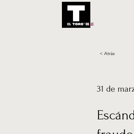
UK
Inicio
Notic
< Atrás
31 de mar
Escánd