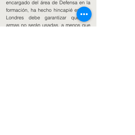
encargado del área de Defensa en la
formación, ha hecho hincapié en que
Londres debe garantizar que las
armas no serán usadas, a menos que
Rusia invada Ucrania.
Por su parte, el embajador ucraniano
en Londres, Vadim Pristaiko, ha dicho
a la BBC que Kiev aplaude y
agradece el envío, pero ha señalado
que el mayor problema que ahora
mismo tiene Ucrania es no ser
miembro de la OTAN, pues Ucrania se
encuentra sola frente al mayor ejército
de Europa.
Por el momento no ha habido una
respuesta de Moscú a la acción del