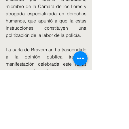
miembro de la Cámara de los Lores y
abogada especializada en derechos
humanos, que apuntó a que la estas
instrucciones constituyen una
politización de la labor de la policía.
La carta de Braverman ha trascendido
a la opinión pública tras la
manifestación celebrada este lunes
ante la embajada de Israel en la que
decenas de manifestantes ondearon
banderas de Palestina. Entre tanto,
ciudadanos y simpatizantes de Israel
se manifestaron ante Downing Street
exhibiendo banderas con la estrella
de David.
El primer ministro Rishi Sunak acudió